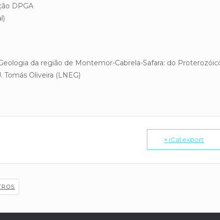
ação DPGA
l)
Geologia da região de Montemor-Cabrela-Safara: do Proterozóic
J. Tomás Oliveira (LNEG)
+ iCal export
TROS