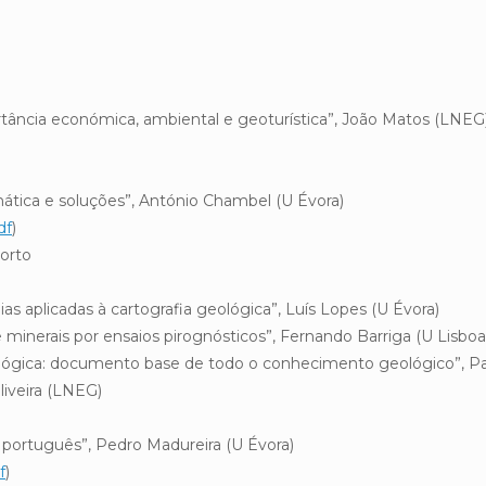
rtância económica, ambiental e geoturística”, João Matos (LNEG
mática e soluções”, António Chambel (U Évora)
df
)
orto
s aplicadas à cartografia geológica”, Luís Lopes (U Évora)
rais por ensaios pirognósticos”, Fernando Barriga (U Lisboa
 documento base de todo o conhecimento geológico”, Pa
liveira (LNEG)
 português”, Pedro Madureira (U Évora)
f
)