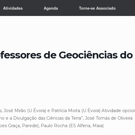
Atividades
Agenda
Torne-se Associado
ofessores de Geociências do
s, José Mirão (U Évora) e Patrícia Moita (U Évora)
Atividade opcio
 e a Divulgação das Ciências da Terra”, José Tomás de Oliveira
pes Graça, Parede), Paulo Rocha (ES Alfena, Maia)