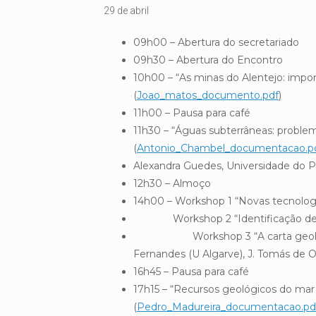
29 de abril
09h00 – Abertura do secretariado
09h30 – Abertura do Encontro
10h00 – “As minas do Alentejo: impo
(
Joao_matos_documento.pdf
)
11h00 – Pausa para café
11h30 – “Águas subterrâneas: proble
(
Antonio_Chambel_documentacao.p
Alexandra Guedes, Universidade do P
12h30 – Almoço
14h00 – Workshop 1 “Novas tecnologia
Workshop 2 “Identificação de mine
Workshop 3 “A carta geológica:
Fernandes (U Algarve), J. Tomás de O
16h45 – Pausa para café
17h15 – “Recursos geológicos do mar
(
Pedro_Madureira_documentacao.pd